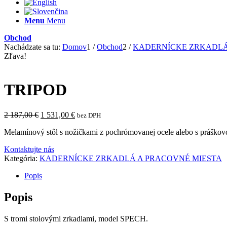
Menu
Menu
Obchod
Nachádzate sa tu:
Domov
1
/
Obchod
2
/
KADERNÍCKE ZRKADLÁ
Zľava!
TRIPOD
Pôvodná
Aktuálna
2 187,00
€
1 531,00
€
bez DPH
cena
cena
Melamínový stôl s nožičkami z pochrómovanej ocele alebo s práškovo
bola:
je:
2
1
Kontaktujte nás
187,00 €.
531,00 €.
Kategória:
KADERNÍCKE ZRKADLÁ A PRACOVNÉ MIESTA
Popis
Popis
S tromi stolovými zrkadlami, model SPECH.