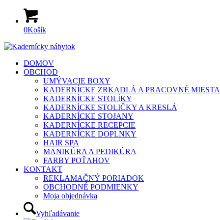
0
Košík
DOMOV
OBCHOD
UMÝVACIE BOXY
KADERNÍCKE ZRKADLÁ A PRACOVNÉ MIESTA
KADERNÍCKE STOLÍKY
KADERNÍCKE STOLIČKY A KRESLÁ
KADERNÍCKE STOJANY
KADERNÍCKE RECEPCIE
KADERNÍCKE DOPLNKY
HAIR SPA
MANIKÚRA A PEDIKÚRA
FARBY POŤAHOV
KONTAKT
REKLAMAČNÝ PORIADOK
OBCHODNÉ PODMIENKY
Moja objednávka
Vyhľadávanie