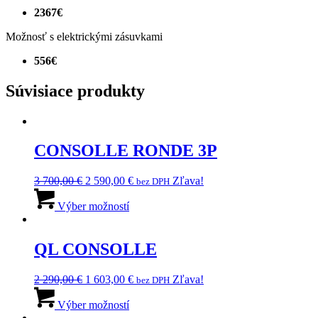
2367€
Možnosť s elektrickými zásuvkami
556€
Súvisiace produkty
CONSOLLE RONDE 3P
Pôvodná
Aktuálna
3 700,00
€
2 590,00
€
Zľava!
bez DPH
cena
Tento
cena
bola:
produkt
je:
Výber možností
3
má
2
700,00 €.
viacero
590,00 €.
variantov.
QL CONSOLLE
Možnosti
si
Pôvodná
Aktuálna
2 290,00
€
1 603,00
€
Zľava!
bez DPH
môžete
cena
Tento
cena
vybrať
bola:
produkt
je:
Výber možností
na
2
má
1