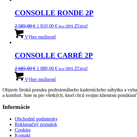
stránke
290,00 €.
viacero
603,00 €.
produktu.
variantov.
CONSOLLE RONDE 2P
Možnosti
si
Pôvodná
Aktuálna
2 585,00
€
1 810,00
€
Zľava!
bez DPH
môžete
cena
Tento
cena
vybrať
bola:
produkt
je:
Výber možností
na
2
má
1
stránke
585,00 €.
viacero
810,00 €.
produktu.
variantov.
CONSOLLE CARRÈ 2P
Možnosti
si
Pôvodná
Aktuálna
2 685,00
€
1 880,00
€
Zľava!
bez DPH
môžete
cena
Tento
cena
vybrať
bola:
produkt
je:
Výber možností
na
2
má
1
stránke
Objavte širokú ponuku profesionálneho kaderníckeho nábytku a vybav
685,00 €.
viacero
880,00 €.
produktu.
a komfort. Sme tu pre všetkých, ktorí chcú svojim klientom ponúknuť l
variantov.
Možnosti
Informácie
si
môžete
vybrať
Obchodné podmienky
na
Reklamačný poriadok
stránke
Cookies
produktu.
Kontakt