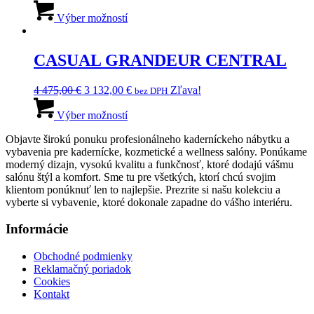
cena
Tento
cena
vybrať
bola:
produkt
je:
Výber možností
na
3
má
2
stránke
485,00 €.
viacero
440,00 €.
produktu.
variantov.
CASUAL GRANDEUR CENTRAL
Možnosti
si
Pôvodná
Aktuálna
4 475,00
€
3 132,00
€
Zľava!
bez DPH
môžete
cena
Tento
cena
vybrať
bola:
produkt
je:
Výber možností
na
4
má
3
stránke
Objavte širokú ponuku profesionálneho kaderníckeho nábytku a
475,00 €.
viacero
132,00 €.
produktu.
vybavenia pre kadernícke, kozmetické a wellness salóny. Ponúkame
variantov.
moderný dizajn, vysokú kvalitu a funkčnosť, ktoré dodajú vášmu
Možnosti
salónu štýl a komfort. Sme tu pre všetkých, ktorí chcú svojim
si
klientom ponúknuť len to najlepšie. Prezrite si našu kolekciu a
môžete
vyberte si vybavenie, ktoré dokonale zapadne do vášho interiéru.
vybrať
na
Informácie
stránke
produktu.
Obchodné podmienky
Reklamačný poriadok
Cookies
Kontakt