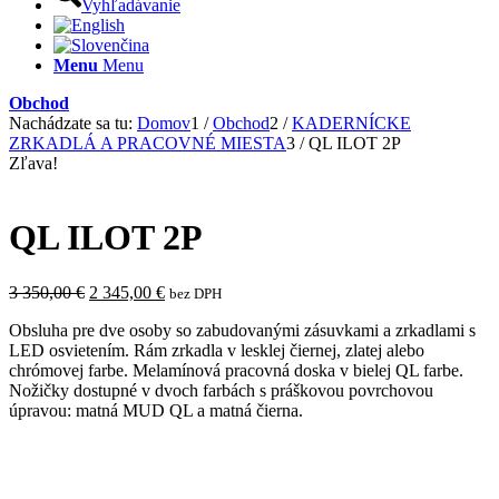
Vyhľadávanie
Menu
Menu
Obchod
Nachádzate sa tu:
Domov
1
/
Obchod
2
/
KADERNÍCKE
ZRKADLÁ A PRACOVNÉ MIESTA
3
/
QL ILOT 2P
Zľava!
QL ILOT 2P
Pôvodná
Aktuálna
3 350,00
€
2 345,00
€
bez DPH
cena
cena
Obsluha pre dve osoby so zabudovanými zásuvkami a zrkadlami s
bola:
je:
LED osvietením. Rám zrkadla v lesklej čiernej, zlatej alebo
3
2
chrómovej farbe. Melamínová pracovná doska v bielej QL farbe.
350,00 €.
345,00 €.
Nožičky dostupné v dvoch farbách s práškovou povrchovou
úpravou: matná MUD QL a matná čierna.