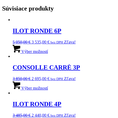
Súvisiace produkty
ILOT RONDE 6P
Pôvodná
Aktuálna
5 050,00
€
3 535,00
€
Zľava!
bez DPH
cena
Tento
cena
bola:
produkt
je:
Výber možností
5
má
3
050,00 €.
viacero
535,00 €.
variantov.
CONSOLLE CARRÈ 3P
Možnosti
si
Pôvodná
Aktuálna
3 850,00
€
2 695,00
€
Zľava!
bez DPH
môžete
cena
Tento
cena
vybrať
bola:
produkt
je:
Výber možností
na
3
má
2
stránke
850,00 €.
viacero
695,00 €.
produktu.
variantov.
ILOT RONDE 4P
Možnosti
si
Pôvodná
Aktuálna
3 485,00
€
2 440,00
€
Zľava!
bez DPH
môžete