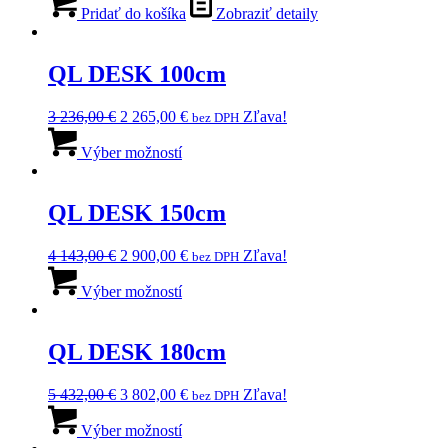
bola:
je:
Pridať do košíka
Zobraziť detaily
1
1
707,00 €.
195,00 €.
QL DESK 100cm
Pôvodná
Aktuálna
3 236,00
€
2 265,00
€
Zľava!
bez DPH
cena
Tento
cena
bola:
produkt
je:
Výber možností
3
má
2
236,00 €.
viacero
265,00 €.
variantov.
QL DESK 150cm
Možnosti
si
Pôvodná
Aktuálna
4 143,00
€
2 900,00
€
Zľava!
bez DPH
môžete
cena
Tento
cena
vybrať
bola:
produkt
je:
Výber možností
na
4
má
2
stránke
143,00 €.
viacero
900,00 €.
produktu.
variantov.
QL DESK 180cm
Možnosti
si
Pôvodná
Aktuálna
5 432,00
€
3 802,00
€
Zľava!
bez DPH
môžete
cena
Tento
cena
vybrať
bola:
produkt
je:
Výber možností
na
5
má
3