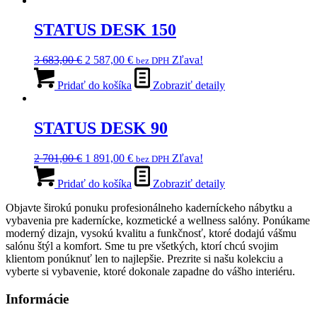
stránke
432,00 €.
viacero
802,00 €.
produktu.
variantov.
STATUS DESK 150
Možnosti
si
Pôvodná
Aktuálna
3 683,00
€
2 587,00
€
Zľava!
bez DPH
môžete
cena
cena
vybrať
bola:
je:
Pridať do košíka
Zobraziť detaily
na
3
2
stránke
683,00 €.
587,00 €.
produktu.
STATUS DESK 90
Pôvodná
Aktuálna
2 701,00
€
1 891,00
€
Zľava!
bez DPH
cena
cena
bola:
je:
Pridať do košíka
Zobraziť detaily
2
1
Objavte širokú ponuku profesionálneho kaderníckeho nábytku a
701,00 €.
891,00 €.
vybavenia pre kadernícke, kozmetické a wellness salóny. Ponúkame
moderný dizajn, vysokú kvalitu a funkčnosť, ktoré dodajú vášmu
salónu štýl a komfort. Sme tu pre všetkých, ktorí chcú svojim
klientom ponúknuť len to najlepšie. Prezrite si našu kolekciu a
vyberte si vybavenie, ktoré dokonale zapadne do vášho interiéru.
Informácie