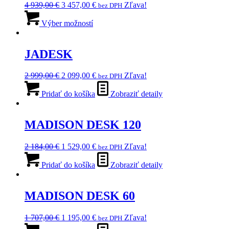
Pôvodná
Aktuálna
4 939,00
€
3 457,00
€
Zľava!
bez DPH
môžete
cena
Tento
cena
vybrať
bola:
produkt
je:
Výber možností
na
4
má
3
stránke
939,00 €.
viacero
457,00 €.
produktu.
variantov.
JADESK
Možnosti
si
Pôvodná
Aktuálna
2 999,00
€
2 099,00
€
Zľava!
bez DPH
môžete
cena
cena
vybrať
bola:
je:
Pridať do košíka
Zobraziť detaily
na
2
2
stránke
999,00 €.
099,00 €.
produktu.
MADISON DESK 120
Pôvodná
Aktuálna
2 184,00
€
1 529,00
€
Zľava!
bez DPH
cena
cena
bola:
je:
Pridať do košíka
Zobraziť detaily
2
1
184,00 €.
529,00 €.
MADISON DESK 60
Pôvodná
Aktuálna
1 707,00
€
1 195,00
€
Zľava!
bez DPH
cena
cena