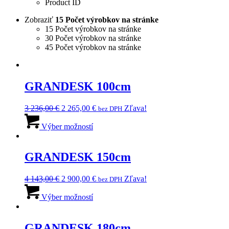
Product ID
Zobraziť
15 Počet výrobkov na stránke
15 Počet výrobkov na stránke
30 Počet výrobkov na stránke
45 Počet výrobkov na stránke
GRANDESK 100cm
Pôvodná
Aktuálna
3 236,00
€
2 265,00
€
Zľava!
bez DPH
cena
Tento
cena
bola:
produkt
je:
Výber možností
3
má
2
236,00 €.
viacero
265,00 €.
variantov.
GRANDESK 150cm
Možnosti
si
Pôvodná
Aktuálna
4 143,00
€
2 900,00
€
Zľava!
bez DPH
môžete
cena
Tento
cena
vybrať
bola:
produkt
je:
Výber možností
na
4
má
2
stránke
143,00 €.
viacero
900,00 €.
produktu.
variantov.
GRANDESK 180cm