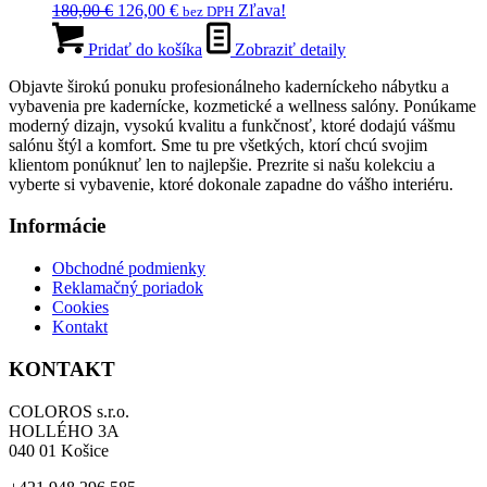
Pôvodná
Aktuálna
180,00
€
126,00
€
Zľava!
bez DPH
cena
cena
bola:
je:
Pridať do košíka
Zobraziť detaily
180,00 €.
126,00 €.
Objavte širokú ponuku profesionálneho kaderníckeho nábytku a
vybavenia pre kadernícke, kozmetické a wellness salóny. Ponúkame
moderný dizajn, vysokú kvalitu a funkčnosť, ktoré dodajú vášmu
salónu štýl a komfort. Sme tu pre všetkých, ktorí chcú svojim
klientom ponúknuť len to najlepšie. Prezrite si našu kolekciu a
vyberte si vybavenie, ktoré dokonale zapadne do vášho interiéru.
Informácie
Obchodné podmienky
Reklamačný poriadok
Cookies
Kontakt
KONTAKT
COLOROS s.r.o.
HOLLÉHO 3A
040 01 Košice