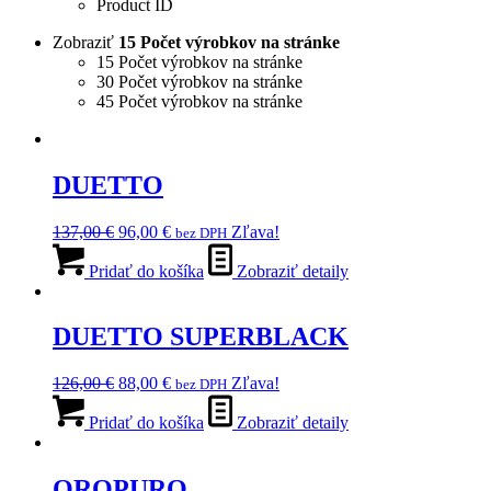
Product ID
Zobraziť
15 Počet výrobkov na stránke
15 Počet výrobkov na stránke
30 Počet výrobkov na stránke
45 Počet výrobkov na stránke
DUETTO
Pôvodná
Aktuálna
137,00
€
96,00
€
Zľava!
bez DPH
cena
cena
bola:
je:
Pridať do košíka
Zobraziť detaily
137,00 €.
96,00 €.
DUETTO SUPERBLACK
Pôvodná
Aktuálna
126,00
€
88,00
€
Zľava!
bez DPH
cena
cena
bola:
je:
Pridať do košíka
Zobraziť detaily
126,00 €.
88,00 €.
OROPURO