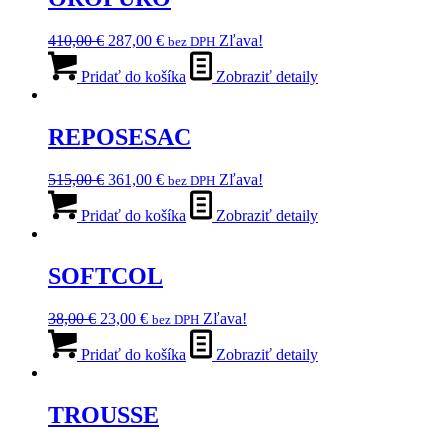
Pôvodná
Aktuálna
410,00
€
287,00
€
Zľava!
bez DPH
cena
cena
bola:
je:
Pridať do košíka
Zobraziť detaily
410,00 €.
287,00 €.
REPOSESAC
Pôvodná
Aktuálna
515,00
€
361,00
€
Zľava!
bez DPH
cena
cena
bola:
je:
Pridať do košíka
Zobraziť detaily
515,00 €.
361,00 €.
SOFTCOL
Pôvodná
Aktuálna
38,00
€
23,00
€
Zľava!
bez DPH
cena
cena
bola:
je:
Pridať do košíka
Zobraziť detaily
38,00 €.
23,00 €.
TROUSSE