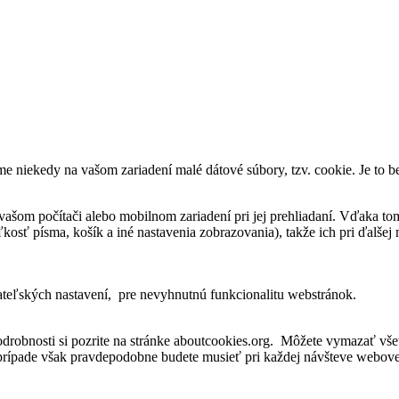
me niekedy na vašom zariadení malé dátové súbory, tzv. cookie. Je to 
vašom počítači alebo mobilnom zariadení pri jej prehliadaní. Vďaka to
osť písma, košík a iné nastavenia zobrazovania), takže ich pri ďalšej n
ateľských nastavení, pre nevyhnutnú funkcionalitu webstránok.
robnosti si pozrite na stránke aboutcookies.org. Môžete vymazať všet
 prípade však pravdepodobne budete musieť pri každej návšteve webovej