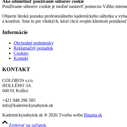
Ako odmietnuť používanie súborov cookie
Používanie súborov cookie je možné nastaviť pomocou Vášho interne
Objavte širokú ponuku profesionálneho kaderníckeho nábytku a vybav
a komfort. Sme tu pre všetkých, ktorí chcú svojim klientom ponúknuť l
Informácie
Obchodné podmienky
Reklamačný poriadok
Cookies
Kontakt
KONTAKT
COLOROS s.r.o.
HOLLÉHO 3A
040 01 Košice
+421 948 296 585
info@kadernickynabytok.sk
Kadernickynabytok.sk ® 2026 Tvorba webu
Binaria.sk
Zrolovať na začiatok