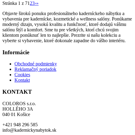
Stránka 1 z 7
1
2
3
›
»
089,00 €.
Objavte širokú ponuku profesionálneho kaderníckeho nábytku a
vybavenia pre kadernícke, kozmetické a wellness salóny. Ponúkame
moderný dizajn, vysokú kvalitu a funkčnosť, ktoré dodajú vášmu
salónu štýl a komfort. Sme tu pre všetkých, ktorí chcú svojim
klientom ponúknuť len to najlepšie. Prezrite si našu kolekciu a
vyberte si vybavenie, ktoré dokonale zapadne do vášho interiéru.
Informácie
Obchodné podmienky
Reklamačný poriadok
Cookies
Kontakt
KONTAKT
COLOROS s.r.o.
HOLLÉHO 3A
040 01 Košice
+421 948 296 585
info@kadernickynabytok.sk