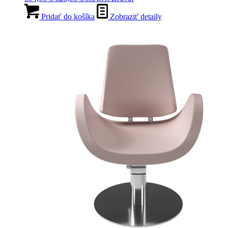
cena
cena
bola:
je:
Pridať do košíka
Zobraziť detaily
894,00 €.
626,00 €.