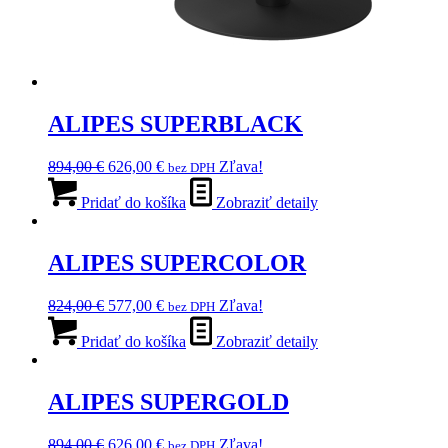
ALIPES SUPERBLACK
Pôvodná
Aktuálna
894,00
€
626,00
€
Zľava!
bez DPH
cena
cena
bola:
je:
Pridať do košíka
Zobraziť detaily
894,00 €.
626,00 €.
ALIPES SUPERCOLOR
Pôvodná
Aktuálna
824,00
€
577,00
€
Zľava!
bez DPH
cena
cena
bola:
je:
Pridať do košíka
Zobraziť detaily
824,00 €.
577,00 €.
ALIPES SUPERGOLD
Pôvodná
Aktuálna
894,00
€
626,00
€
Zľava!
bez DPH