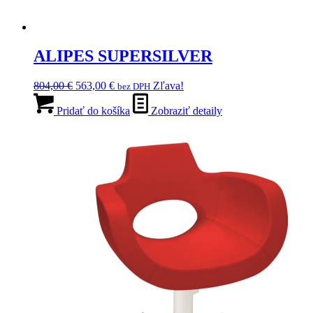
ALIPES SUPERSILVER
Pôvodná
Aktuálna
804,00
€
563,00
€
Zľava!
bez DPH
cena
cena
bola:
je:
Pridať do košíka
Zobraziť detaily
804,00 €.
563,00 €.