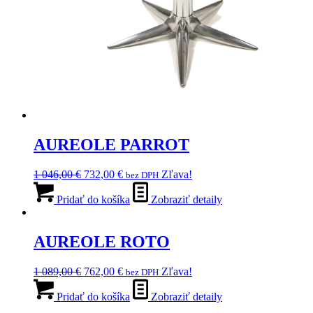
AUREOLE PARROT
Pôvodná
Aktuálna
1 046,00
€
732,00
€
Zľava!
bez DPH
cena
cena
bola:
je:
Pridať do košíka
Zobraziť detaily
1
732,00 €.
046,00 €.
AUREOLE ROTO
Pôvodná
Aktuálna
1 089,00
€
762,00
€
Zľava!
bez DPH
cena
cena
bola:
je:
Pridať do košíka
Zobraziť detaily
1
762,00 €.