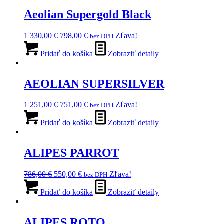
Aeolian Supergold Black
Pôvodná
Aktuálna
1 330,00
€
798,00
€
Zľava!
bez DPH
cena
cena
bola:
je:
Pridať do košíka
Zobraziť detaily
1
798,00 €.
330,00 €.
AEOLIAN SUPERSILVER
Pôvodná
Aktuálna
1 251,00
€
751,00
€
Zľava!
bez DPH
cena
cena
bola:
je:
Pridať do košíka
Zobraziť detaily
1
751,00 €.
251,00 €.
ALIPES PARROT
Pôvodná
Aktuálna
786,00
€
550,00
€
Zľava!
bez DPH
cena
cena
bola:
je:
Pridať do košíka
Zobraziť detaily
786,00 €.
550,00 €.
ALIPES ROTO