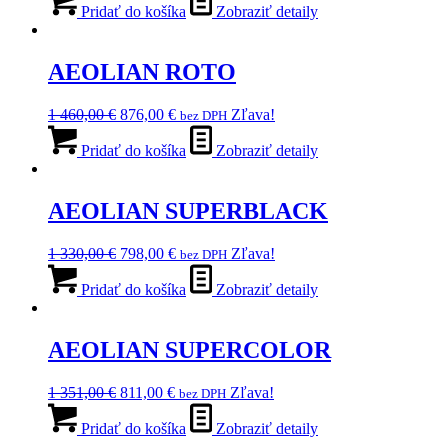
bola:
je:
Pridať do košíka
Zobraziť detaily
1
784,00 €.
307,00 €.
AEOLIAN ROTO
Pôvodná
Aktuálna
1 460,00
€
876,00
€
Zľava!
bez DPH
cena
cena
bola:
je:
Pridať do košíka
Zobraziť detaily
1
876,00 €.
460,00 €.
AEOLIAN SUPERBLACK
Pôvodná
Aktuálna
1 330,00
€
798,00
€
Zľava!
bez DPH
cena
cena
bola:
je:
Pridať do košíka
Zobraziť detaily
1
798,00 €.
330,00 €.
AEOLIAN SUPERCOLOR
Pôvodná
Aktuálna
1 351,00
€
811,00
€
Zľava!
bez DPH
cena
cena
bola:
je:
Pridať do košíka
Zobraziť detaily
1
811,00 €.