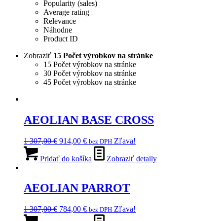
Popularity (sales)
Average rating
Relevance
Náhodne
Product ID
Zobraziť
15 Počet výrobkov na stránke
15 Počet výrobkov na stránke
30 Počet výrobkov na stránke
45 Počet výrobkov na stránke
AEOLIAN BASE CROSS
Pôvodná
Aktuálna
1 307,00
€
914,00
€
Zľava!
bez DPH
cena
cena
bola:
je:
Pridať do košíka
Zobraziť detaily
1
914,00 €.
307,00 €.
AEOLIAN PARROT
Pôvodná
Aktuálna
1 307,00
€
784,00
€
Zľava!
bez DPH
cena
cena