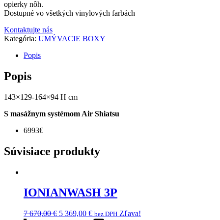
opierky nôh.
700,00 €.
090,00 €.
Dostupné vo všetkých vinylových farbách
Kontaktujte nás
Kategória:
UMÝVACIE BOXY
Popis
Popis
143×129-164×94 H cm
S masážnym systémom Air Shiatsu
6993€
Súvisiace produkty
IONIANWASH 3P
Pôvodná
Aktuálna
7 670,00
€
5 369,00
€
Zľava!
bez DPH