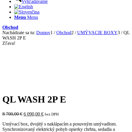
Vyhľadávanie
Menu
Menu
Obchod
Nachádzate sa tu:
Domov
1
/
Obchod
2
/
UMÝVACIE BOXY
3
/
QL
WASH 2P E
Zľava!
QL WASH 2P E
Pôvodná
Aktuálna
8 700,00
€
6 090,00
€
bez DPH
cena
cena
Umývací box, dvojitý s naklápacím a posuvným umývadlom.
bola:
je:
Synchronizovaný elektrický pohyb opierky chrbta, sedadla a
8
6