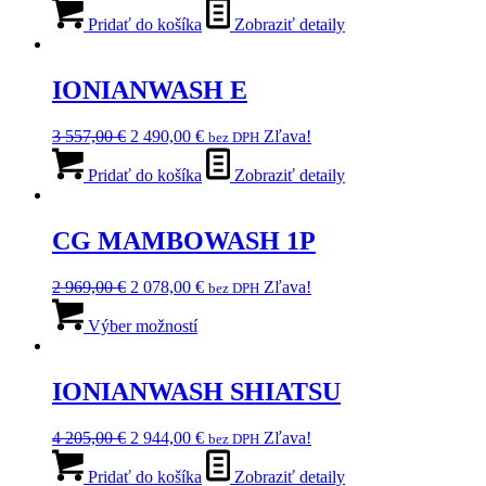
cena
cena
bola:
je:
Pridať do košíka
Zobraziť detaily
7
5
670,00 €.
369,00 €.
IONIANWASH E
Pôvodná
Aktuálna
3 557,00
€
2 490,00
€
Zľava!
bez DPH
cena
cena
bola:
je:
Pridať do košíka
Zobraziť detaily
3
2
557,00 €.
490,00 €.
CG MAMBOWASH 1P
Pôvodná
Aktuálna
2 969,00
€
2 078,00
€
Zľava!
bez DPH
cena
Tento
cena
bola:
produkt
je:
Výber možností
2
má
2
969,00 €.
viacero
078,00 €.
variantov.
IONIANWASH SHIATSU
Možnosti
si
Pôvodná
Aktuálna
4 205,00
€
2 944,00
€
Zľava!
bez DPH
môžete
cena
cena
vybrať
bola:
je:
Pridať do košíka
Zobraziť detaily
na