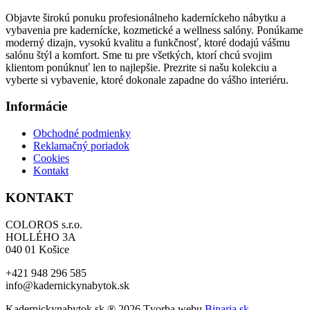
4
2
stránke
Objavte širokú ponuku profesionálneho kaderníckeho nábytku a
205,00 €.
944,00 €.
produktu.
vybavenia pre kadernícke, kozmetické a wellness salóny. Ponúkame
moderný dizajn, vysokú kvalitu a funkčnosť, ktoré dodajú vášmu
salónu štýl a komfort. Sme tu pre všetkých, ktorí chcú svojim
klientom ponúknuť len to najlepšie. Prezrite si našu kolekciu a
vyberte si vybavenie, ktoré dokonale zapadne do vášho interiéru.
Informácie
Obchodné podmienky
Reklamačný poriadok
Cookies
Kontakt
KONTAKT
COLOROS s.r.o.
HOLLÉHO 3A
040 01 Košice
+421 948 296 585
info@kadernickynabytok.sk
Kadernickynabytok.sk ® 2026 Tvorba webu
Binaria.sk