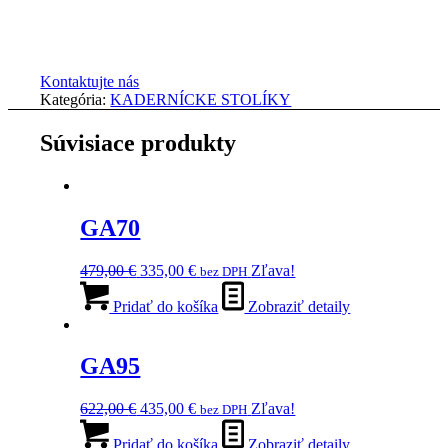
Kontaktujte nás
Kategória:
KADERNÍCKE STOLÍKY
Súvisiace produkty
GA70
Pôvodná
Aktuálna
479,00
€
335,00
€
Zľava!
bez DPH
cena
cena
bola:
je:
Pridať do košíka
Zobraziť detaily
479,00 €.
335,00 €.
GA95
Pôvodná
Aktuálna
622,00
€
435,00
€
Zľava!
bez DPH
cena
cena
bola:
je:
Pridať do košíka
Zobraziť detaily