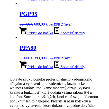
622,00 €.
435,00 €.
PGP95
Pôvodná
Aktuálna
857,00
€
600,00
€
Zľava!
bez DPH
cena
cena
bola:
je:
Pridať do košíka
Zobraziť detaily
857,00 €.
600,00 €.
PPA80
Pôvodná
Aktuálna
561,00
€
393,00
€
Zľava!
bez DPH
cena
cena
bola:
je:
Pridať do košíka
Zobraziť detaily
561,00 €.
393,00 €.
Objavte širokú ponuku profesionálneho kaderníckeho
nábytku a vybavenia pre kadernícke, kozmetické a
wellness salóny. Ponúkame moderný dizajn, vysokú
kvalitu a funkčnosť, ktoré dodajú vášmu salónu štýl a
komfort. Sme tu pre všetkých, ktorí chcú svojim klientom
ponúknuť len to najlepšie. Prezrite si našu kolekciu a
vyberte si vybavenie, ktoré dokonale zapadne do vášho