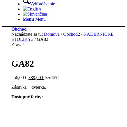
Vyhľadávanie
Menu
Menu
Obchod
Nachádzate sa tu:
Domov
1
/
Obchod
2
/
KADERNÍCKE
STOLÍKY
3
/
GA82
Zľava!
GA82
Pôvodná
Aktuálna
556,00
€
389,00
€
bez DPH
cena
cena
Zásuvka + dvierka.
bola:
je:
556,00 €.
389,00 €.
Dostupné farby: