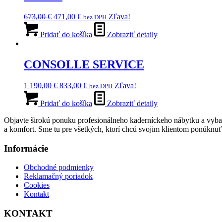
Pôvodná
Aktuálna
673,00
€
471,00
€
Zľava!
bez DPH
cena
cena
bola:
je:
Pridať do košíka
Zobraziť detaily
673,00 €.
471,00 €.
CONSOLLE SERVICE
Pôvodná
Aktuálna
1 190,00
€
833,00
€
Zľava!
bez DPH
cena
cena
bola:
je:
Pridať do košíka
Zobraziť detaily
1
833,00 €.
Objavte širokú ponuku profesionálneho kaderníckeho nábytku a vybav
190,00 €.
a komfort. Sme tu pre všetkých, ktorí chcú svojim klientom ponúknuť l
Informácie
Obchodné podmienky
Reklamačný poriadok
Cookies
Kontakt
KONTAKT