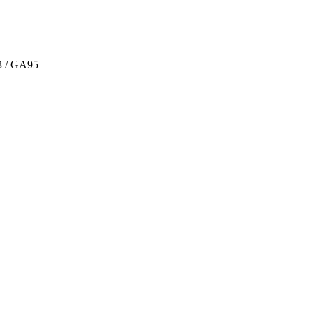
3
/
GA95