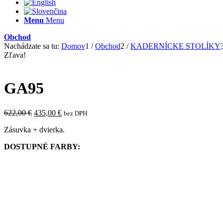
Menu
Menu
Obchod
Nachádzate sa tu:
Domov
1
/
Obchod
2
/
KADERNÍCKE STOLÍKY
Zľava!
GA95
Pôvodná
Aktuálna
622,00
€
435,00
€
bez DPH
cena
cena
Zásuvka + dvierka.
bola:
je:
622,00 €.
435,00 €.
DOSTUPNÉ FARBY: