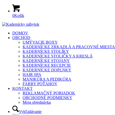
0
Košík
DOMOV
OBCHOD
UMÝVACIE BOXY
KADERNÍCKE ZRKADLÁ A PRACOVNÉ MIESTA
KADERNÍCKE STOLÍKY
KADERNÍCKE STOLIČKY A KRESLÁ
KADERNÍCKE STOJANY
KADERNÍCKE RECEPCIE
KADERNÍCKE DOPLNKY
HAIR SPA
MANIKÚRA A PEDIKÚRA
FARBY POŤAHOV
KONTAKT
REKLAMAČNÝ PORIADOK
OBCHODNÉ PODMIENKY
Moja objednávka
Vyhľadávanie