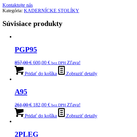
Kontaktujte nás
Kategória:
KADERNÍCKE STOLÍKY
Súvisiace produkty
PGP95
Pôvodná
Aktuálna
857,00
€
600,00
€
Zľava!
bez DPH
cena
cena
bola:
je:
Pridať do košíka
Zobraziť detaily
857,00 €.
600,00 €.
A95
Pôvodná
Aktuálna
261,00
€
182,00
€
Zľava!
bez DPH
cena
cena
bola:
je:
Pridať do košíka
Zobraziť detaily
261,00 €.
182,00 €.
2PLEG