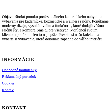
si
môžete
vybrať
na
Objavte širokú ponuku profesionálneho kaderníckeho nábytku a
stránke
vybavenia pre kadernícke, kozmetické a wellness salóny. Ponúkame
produktu.
moderný dizajn, vysokú kvalitu a funkčnosť, ktoré dodajú vášmu
salónu štýl a komfort. Sme tu pre všetkých, ktorí chcú svojim
klientom ponúknuť len to najlepšie. Prezrite si našu kolekciu a
vyberte si vybavenie, ktoré dokonale zapadne do vášho interiéru.
INFORMÁCIE
Obchodné podmienky
Reklamačný poriadok
Cookies
Kontakt
KONTAKT