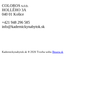
COLOROS s.r.o.
HOLLÉHO 3A
040 01 Košice
+421 948 296 585
info@kadernickynabytok.sk
Kadernickynabytok.sk ® 2026 Tvorba webu
Binaria.sk