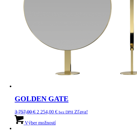
GOLDEN GATE
Pôvodná
Aktuálna
3 757,00
€
2 254,00
€
Zľava!
bez DPH
cena
Tento
cena
bola:
produkt
je:
Výber možností
3
má
2
757,00 €.
viacero
254,00 €.