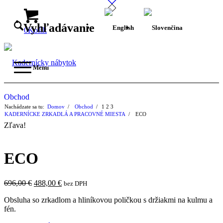
Vyhľadávanie
0
Košík
Menu
Obchod
Nachádzate sa tu:
Domov
/
Obchod
/
1
2
3
KADERNÍCKE ZRKADLÁ A PRACOVNÉ MIESTA
/
ECO
Zľava!
ECO
Pôvodná
Aktuálna
696,00
€
488,00
€
bez DPH
cena
cena
Obsluha so zrkadlom a hliníkovou poličkou s držiakmi na kulmu a
bola:
je:
fén.
696,00 €.
488,00 €.