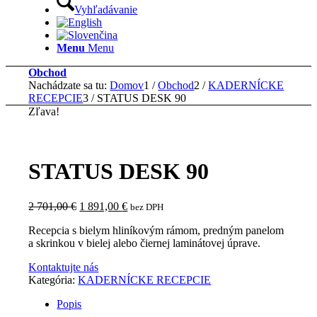
Vyhľadávanie
Menu
Menu
Obchod
Nachádzate sa tu:
Domov
1
/
Obchod
2
/
KADERNÍCKE
RECEPCIE
3
/
STATUS DESK 90
Zľava!
STATUS DESK 90
Pôvodná
Aktuálna
2 701,00
€
1 891,00
€
bez DPH
cena
cena
Recepcia s bielym hliníkovým rámom, predným panelom
bola:
je:
a skrinkou v bielej alebo čiernej laminátovej úprave.
2
1
701,00 €.
891,00 €.
Kontaktujte nás
Kategória:
KADERNÍCKE RECEPCIE
Popis