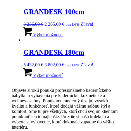
942,00 €.
viacero
059,00 €.
variantov.
GRANDESK 100cm
Možnosti
si
Pôvodná
Aktuálna
3 236,00
€
2 265,00
€
Zľava!
bez DPH
môžete
cena
Tento
cena
vybrať
bola:
produkt
je:
Výber možností
na
3
má
2
stránke
236,00 €.
viacero
265,00 €.
produktu.
variantov.
GRANDESK 180cm
Možnosti
si
Pôvodná
Aktuálna
5 432,00
€
3 802,00
€
Zľava!
bez DPH
môžete
cena
Tento
cena
vybrať
bola:
produkt
je:
Výber možností
na
5
má
3
stránke
432,00 €.
viacero
802,00 €.
produktu.
Objavte širokú ponuku profesionálneho kaderníckeho
variantov.
nábytku a vybavenia pre kadernícke, kozmetické a
Možnosti
wellness salóny. Ponúkame moderný dizajn, vysokú
si
kvalitu a funkčnosť, ktoré dodajú vášmu salónu štýl a
môžete
komfort. Sme tu pre všetkých, ktorí chcú svojim klientom
vybrať
ponúknuť len to najlepšie. Prezrite si našu kolekciu a
na
vyberte si vybavenie, ktoré dokonale zapadne do vášho
stránke
interiéru.
produktu.