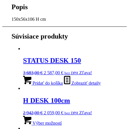
Popis
150x56x106 H cm
Súvisiace produkty
STATUS DESK 150
Pôvodná
Aktuálna
3 683,00
€
2 587,00
€
Zľava!
bez DPH
cena
cena
bola:
je:
Pridať do košíka
Zobraziť detaily
3
2
683,00 €.
587,00 €.
H DESK 100cm
Pôvodná
Aktuálna
2 942,00
€
2 059,00
€
Zľava!
bez DPH
cena
Tento
cena
bola:
produkt
je:
Výber možností
2
má
2