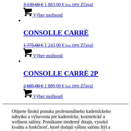
si
Pôvodná
Aktuálna
3 139,00
€
1 883,00
€
Zľava!
bez DPH
môžete
cena
Tento
cena
vybrať
bola:
produkt
je:
Výber možností
na
3
má
1
stránke
139,00 €.
viacero
883,00 €.
produktu.
variantov.
CONSOLLE CARRÈ
Možnosti
si
Pôvodná
Aktuálna
1 775,00
€
1 243,00
€
Zľava!
bez DPH
môžete
cena
Tento
cena
vybrať
bola:
produkt
je:
Výber možností
na
1
má
1
stránke
775,00 €.
viacero
243,00 €.
produktu.
variantov.
CONSOLLE CARRÈ 2P
Možnosti
si
Pôvodná
Aktuálna
2 685,00
€
1 880,00
€
Zľava!
bez DPH
môžete
cena
Tento
cena
vybrať
bola:
produkt
je:
Výber možností
na
2
má
1
stránke
685,00 €.
viacero
880,00 €.
produktu.
Objavte širokú ponuku profesionálneho kaderníckeho
variantov.
nábytku a vybavenia pre kadernícke, kozmetické a
Možnosti
wellness salóny. Ponúkame moderný dizajn, vysokú
si
kvalitu a funkčnosť, ktoré dodajú vášmu salónu štýl a
môžete