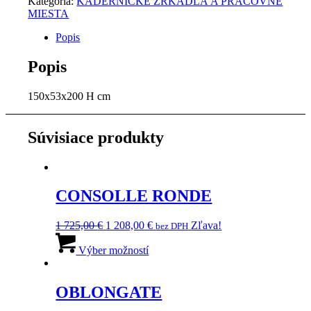
Kategória:
KADERNÍCKE ZRKADLÁ A PRACOVNÉ
MIESTA
Popis
Popis
150x53x200 H cm
Súvisiace produkty
CONSOLLE RONDE
Pôvodná
Aktuálna
1 725,00
€
1 208,00
€
Zľava!
bez DPH
cena
Tento
cena
bola:
produkt
je:
Výber možností
1
má
1
725,00 €.
viacero
208,00 €.
variantov.
OBLONGATE
Možnosti