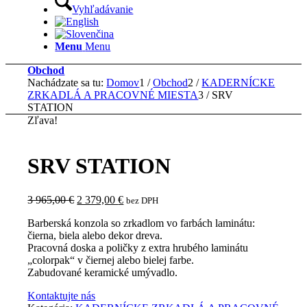
Vyhľadávanie
Menu
Menu
Obchod
Nachádzate sa tu:
Domov
1
/
Obchod
2
/
KADERNÍCKE
ZRKADLÁ A PRACOVNÉ MIESTA
3
/
SRV
STATION
Zľava!
SRV STATION
Pôvodná
Aktuálna
3 965,00
€
2 379,00
€
bez DPH
cena
cena
Barberská konzola so zrkadlom vo farbách laminátu:
bola:
je:
čierna, biela alebo dekor dreva.
3
2
Pracovná doska a poličky z extra hrubého laminátu
965,00 €.
379,00 €.
„colorpak“ v čiernej alebo bielej farbe.
Zabudované keramické umývadlo.
Kontaktujte nás