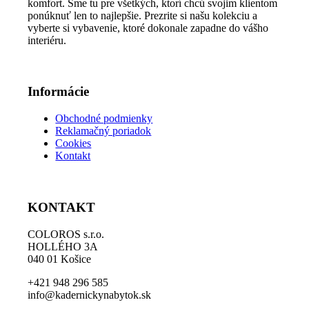
komfort. Sme tu pre všetkých, ktorí chcú svojim klientom
vybrať
ponúknuť len to najlepšie. Prezrite si našu kolekciu a
na
vyberte si vybavenie, ktoré dokonale zapadne do vášho
stránke
interiéru.
produktu.
Informácie
Obchodné podmienky
Reklamačný poriadok
Cookies
Kontakt
KONTAKT
COLOROS s.r.o.
HOLLÉHO 3A
040 01 Košice
+421 948 296 585
info@kadernickynabytok.sk