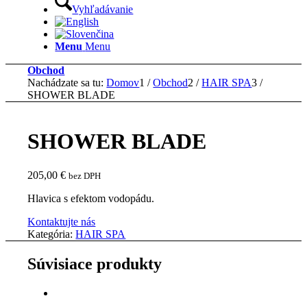
Vyhľadávanie
Menu
Menu
Obchod
Nachádzate sa tu:
Domov
1
/
Obchod
2
/
HAIR SPA
3
/
SHOWER BLADE
SHOWER BLADE
205,00
€
bez DPH
Hlavica s efektom vodopádu.
Kontaktujte nás
Kategória:
HAIR SPA
Súvisiace produkty