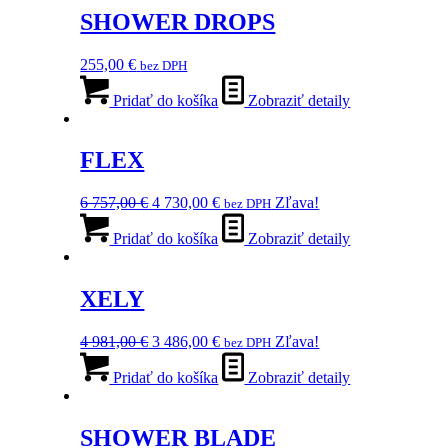
SHOWER DROPS
255,00
€
bez DPH
Pridať do košíka
Zobraziť detaily
FLEX
Pôvodná
Aktuálna
6 757,00
€
4 730,00
€
Zľava!
bez DPH
cena
cena
bola:
je:
Pridať do košíka
Zobraziť detaily
6
4
757,00 €.
730,00 €.
XELY
Pôvodná
Aktuálna
4 981,00
€
3 486,00
€
Zľava!
bez DPH
cena
cena
bola:
je:
Pridať do košíka
Zobraziť detaily
4
3
981,00 €.
486,00 €.
SHOWER BLADE