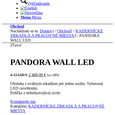
Vyhľadávanie
Menu
Menu
Obchod
Nachádzate sa tu:
Domov
1
/
Obchod
2
/
KADERNÍCKE
ZRKADLÁ A PRACOVNÉ MIESTA
3
/
PANDORA
WALL LED
Zľava!
PANDORA WALL LED
Pôvodná
Aktuálna
4 113,00
€
2 468,00
€
bez DPH
cena
cena
Obsluha s oválnym zrkadlom pre jednu osobu. Vybavená
bola:
je:
LED osvetlením.
4
2
Polička z nehrdzavejúcej ocele.
113,00 €.
468,00 €.
Kontaktujte nás
Kategória:
KADERNÍCKE ZRKADLÁ A PRACOVNÉ
MIESTA