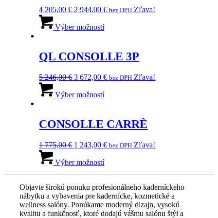
si
Pôvodná
Aktuálna
4 205,00
€
2 944,00
€
Zľava!
bez DPH
môžete
cena
Tento
cena
vybrať
bola:
produkt
je:
Výber možností
na
4
má
2
stránke
205,00 €.
viacero
944,00 €.
produktu.
variantov.
QL CONSOLLE 3P
Možnosti
si
Pôvodná
Aktuálna
5 246,00
€
3 672,00
€
Zľava!
bez DPH
môžete
cena
Tento
cena
vybrať
bola:
produkt
je:
Výber možností
na
5
má
3
stránke
246,00 €.
viacero
672,00 €.
produktu.
variantov.
CONSOLLE CARRÈ
Možnosti
si
Pôvodná
Aktuálna
1 775,00
€
1 243,00
€
Zľava!
bez DPH
môžete
cena
Tento
cena
vybrať
bola:
produkt
je:
Výber možností
na
1
má
1
stránke
775,00 €.
viacero
243,00 €.
produktu.
Objavte širokú ponuku profesionálneho kaderníckeho
variantov.
nábytku a vybavenia pre kadernícke, kozmetické a
Možnosti
wellness salóny. Ponúkame moderný dizajn, vysokú
si
kvalitu a funkčnosť, ktoré dodajú vášmu salónu štýl a
môžete