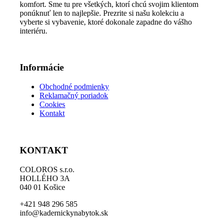
komfort. Sme tu pre všetkých, ktorí chcú svojim klientom
vybrať
ponúknuť len to najlepšie. Prezrite si našu kolekciu a
na
vyberte si vybavenie, ktoré dokonale zapadne do vášho
stránke
interiéru.
produktu.
Informácie
Obchodné podmienky
Reklamačný poriadok
Cookies
Kontakt
KONTAKT
COLOROS s.r.o.
HOLLÉHO 3A
040 01 Košice
+421 948 296 585
info@kadernickynabytok.sk