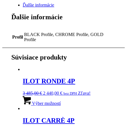
Ďalšie informácie
Ďalšie informácie
BLACK Profile, CHROME Profile, GOLD
Profil
Profile
Súvisiace produkty
ILOT RONDE 4P
Pôvodná
Aktuálna
3 485,00
€
2 440,00
€
Zľava!
bez DPH
cena
Tento
cena
bola:
produkt
je:
Výber možností
3
má
2
485,00 €.
viacero
440,00 €.
variantov.
ILOT CARRÈ 4P
Možnosti