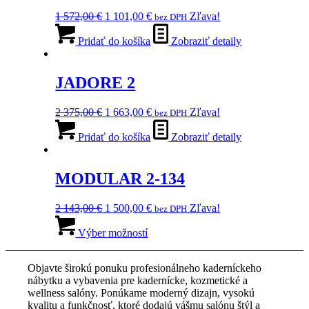
Pôvodná
Aktuálna
1 572,00
€
1 101,00
€
Zľava!
bez DPH
cena
cena
bola:
je:
Pridať do košíka
Zobraziť detaily
1
1
572,00 €.
101,00 €.
JADORE 2
Pôvodná
Aktuálna
2 375,00
€
1 663,00
€
Zľava!
bez DPH
cena
cena
bola:
je:
Pridať do košíka
Zobraziť detaily
2
1
375,00 €.
663,00 €.
MODULAR 2-134
Pôvodná
Aktuálna
2 143,00
€
1 500,00
€
Zľava!
bez DPH
cena
Tento
cena
bola:
produkt
je:
Výber možností
2
má
1
143,00 €.
viacero
500,00 €.
Objavte širokú ponuku profesionálneho kaderníckeho
variantov.
nábytku a vybavenia pre kadernícke, kozmetické a
Možnosti
wellness salóny. Ponúkame moderný dizajn, vysokú
si
kvalitu a funkčnosť, ktoré dodajú vášmu salónu štýl a
môžete