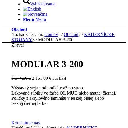
Vyhľadávanie
Menu
Menu
Obchod
Nachádzate sa tu:
Domov
1
/
Obchod
2
/
KADERNÍCKE
STOJANY
3
/
MODULAR 3-200
Zľava!
MODULAR 3-200
Pôvodná
Aktuálna
3 074,00
€
2 151,00
€
bez DPH
cena
cena
Výstavný stojan od podlahy až po strop.
bola:
je:
Lakované stĺpiky vo farbe QL MUD alebo matnej čiernej.
3
2
Poličky z akrylového laminátu v lesklej bielej alebo
074,00 €.
151,00 €.
lesklej čiernej farbe.
Kontaktujte nás
Katalógové číslo:
-
Kategória:
KADERNÍCKE