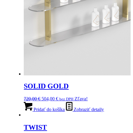
SOLID GOLD
Pôvodná
Aktuálna
720,00
€
504,00
€
Zľava!
bez DPH
cena
cena
bola:
je:
Pridať do košíka
Zobraziť detaily
720,00 €.
504,00 €.
TWIST