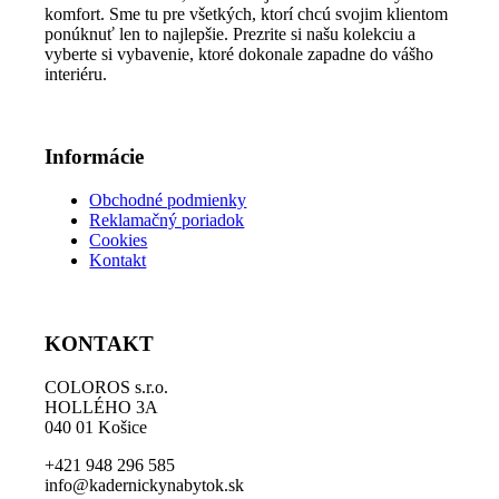
komfort. Sme tu pre všetkých, ktorí chcú svojim klientom
vybrať
ponúknuť len to najlepšie. Prezrite si našu kolekciu a
na
vyberte si vybavenie, ktoré dokonale zapadne do vášho
stránke
interiéru.
produktu.
Informácie
Obchodné podmienky
Reklamačný poriadok
Cookies
Kontakt
KONTAKT
COLOROS s.r.o.
HOLLÉHO 3A
040 01 Košice
+421 948 296 585
info@kadernickynabytok.sk