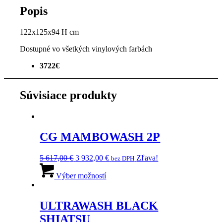
Popis
122x125x94 H cm
Dostupné vo všetkých vinylových farbách
3722€
Súvisiace produkty
CG MAMBOWASH 2P
Pôvodná
Aktuálna
5 617,00
€
3 932,00
€
Zľava!
bez DPH
cena
Tento
cena
bola:
produkt
je:
Výber možností
5
má
3
617,00 €.
viacero
932,00 €.
variantov.
ULTRAWASH BLACK
Možnosti
SHIATSU
si