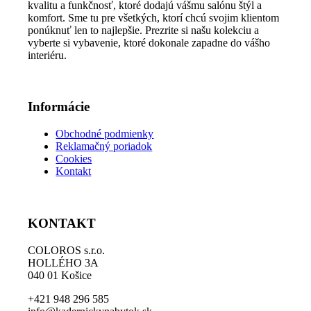
kvalitu a funkčnosť, ktoré dodajú vášmu salónu štýl a
môžete
komfort. Sme tu pre všetkých, ktorí chcú svojim klientom
vybrať
ponúknuť len to najlepšie. Prezrite si našu kolekciu a
na
vyberte si vybavenie, ktoré dokonale zapadne do vášho
stránke
interiéru.
produktu.
Informácie
Obchodné podmienky
Reklamačný poriadok
Cookies
Kontakt
KONTAKT
COLOROS s.r.o.
HOLLÉHO 3A
040 01 Košice
+421 948 296 585