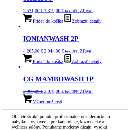
môžete
vybrať
Pôvodná
Aktuálna
5 531,00
€
3 319,00
€
Zľava!
bez DPH
na
cena
cena
stránke
bola:
je:
Pridať do košíka
Zobraziť detaily
produktu.
5
3
531,00 €.
319,00 €.
IONIANWASH 2P
Pôvodná
Aktuálna
4 205,00
€
2 944,00
€
Zľava!
bez DPH
cena
cena
bola:
je:
Pridať do košíka
Zobraziť detaily
4
2
205,00 €.
944,00 €.
CG MAMBOWASH 1P
Pôvodná
Aktuálna
2 969,00
€
2 078,00
€
Zľava!
bez DPH
cena
Tento
cena
bola:
produkt
je:
Výber možností
2
má
2
969,00 €.
viacero
078,00 €.
Objavte širokú ponuku profesionálneho kaderníckeho
variantov.
nábytku a vybavenia pre kadernícke, kozmetické a
Možnosti
wellness salóny. Ponúkame moderný dizajn, vysokú
si