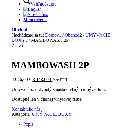
Vyhľadávanie
Menu
Menu
Obchod
Nachádzate sa tu:
Domov
1
/
Obchod
2
/
UMÝVACIE
BOXY
3
/
MAMBOWASH 2P
Zľava!
MAMBOWASH 2P
Pôvodná
Aktuálna
4 926,00
€
3 448,00
€
bez DPH
cena
cena
Umývací box, dvojitý s nastaviteľným umývadlom.
bola:
je:
4
3
Dostupné len v čiernej vinylovej farbe
926,00 €.
448,00 €.
Kontaktujte nás
Kategória:
UMÝVACIE BOXY
Popis