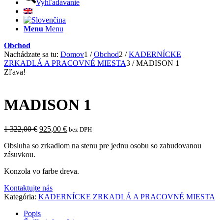
Vyhľadávanie
Menu
Menu
Obchod
Nachádzate sa tu:
Domov
1
/
Obchod
2
/
KADERNÍCKE
ZRKADLÁ A PRACOVNÉ MIESTA
3
/
MADISON 1
Zľava!
MADISON 1
Pôvodná
Aktuálna
1 322,00
€
925,00
€
bez DPH
cena
cena
Obsluha so zrkadlom na stenu pre jednu osobu so zabudovanou
bola:
je:
zásuvkou.
1
925,00 €.
322,00 €.
Konzola vo farbe dreva.
Kontaktujte nás
Kategória:
KADERNÍCKE ZRKADLÁ A PRACOVNÉ MIESTA
Popis