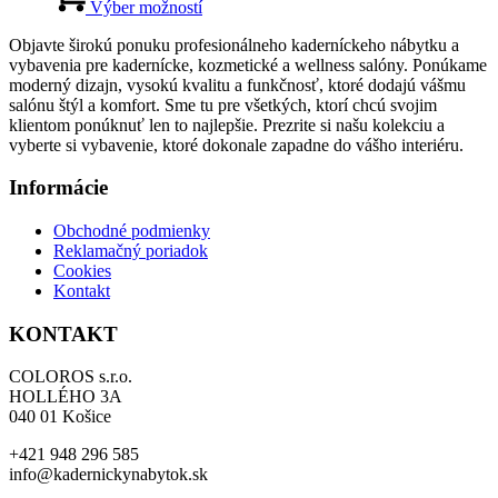
bola:
produkt
je:
Výber možností
na
3
má
1
stránke
Objavte širokú ponuku profesionálneho kaderníckeho nábytku a
139,00 €.
viacero
883,00 €.
produktu.
vybavenia pre kadernícke, kozmetické a wellness salóny. Ponúkame
variantov.
moderný dizajn, vysokú kvalitu a funkčnosť, ktoré dodajú vášmu
Možnosti
salónu štýl a komfort. Sme tu pre všetkých, ktorí chcú svojim
si
klientom ponúknuť len to najlepšie. Prezrite si našu kolekciu a
môžete
vyberte si vybavenie, ktoré dokonale zapadne do vášho interiéru.
vybrať
na
Informácie
stránke
produktu.
Obchodné podmienky
Reklamačný poriadok
Cookies
Kontakt
KONTAKT
COLOROS s.r.o.
HOLLÉHO 3A
040 01 Košice
+421 948 296 585
info@kadernickynabytok.sk