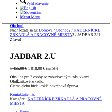
Vyhľadávanie
Menu
Menu
Obchod
Nachádzate sa tu:
Domov
1
/
Obchod
2
/
KADERNÍCKE
ZRKADLÁ A PRACOVNÉ MIESTA
3
/
JADBAR 2.U
Zľava!
JADBAR 2.U
Pôvodná
Aktuálna
1 455,00
€
1 018,00
€
bez DPH
cena
cena
Obsluha pre 2 osoby so zabudovanými zásuvkami.
bola:
je:
Obdĺžnikové zrkadlo.
1
1
Čierna alebo biela lesklá povrchová úprava.
455,00 €.
018,00 €.
Kontaktujte nás
Kategória:
KADERNÍCKE ZRKADLÁ A PRACOVNÉ
MIESTA
Popis