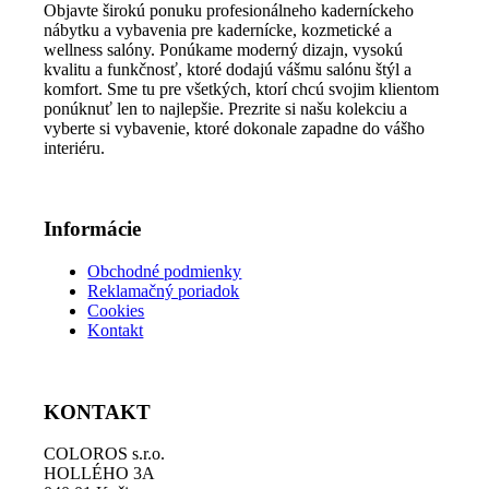
Objavte širokú ponuku profesionálneho kaderníckeho
variantov.
nábytku a vybavenia pre kadernícke, kozmetické a
Možnosti
wellness salóny. Ponúkame moderný dizajn, vysokú
si
kvalitu a funkčnosť, ktoré dodajú vášmu salónu štýl a
môžete
komfort. Sme tu pre všetkých, ktorí chcú svojim klientom
vybrať
ponúknuť len to najlepšie. Prezrite si našu kolekciu a
na
vyberte si vybavenie, ktoré dokonale zapadne do vášho
stránke
interiéru.
produktu.
Informácie
Obchodné podmienky
Reklamačný poriadok
Cookies
Kontakt
KONTAKT
COLOROS s.r.o.
HOLLÉHO 3A