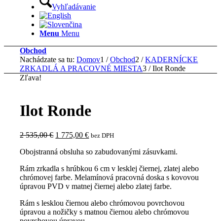
Vyhľadávanie
Menu
Menu
Obchod
Nachádzate sa tu:
Domov
1
/
Obchod
2
/
KADERNÍCKE
ZRKADLÁ A PRACOVNÉ MIESTA
3
/
Ilot Ronde
Zľava!
Ilot Ronde
Pôvodná
Aktuálna
2 535,00
€
1 775,00
€
bez DPH
cena
cena
Obojstranná obsluha so zabudovanými zásuvkami.
bola:
je:
2
1
Rám zrkadla s hrúbkou 6 cm v lesklej čiernej, zlatej alebo
535,00 €.
775,00 €.
chrómovej farbe. Melamínová pracovná doska s kovovou
úpravou PVD v matnej čiernej alebo zlatej farbe.
Rám s lesklou čiernou alebo chrómovou povrchovou
úpravou a nožičky s matnou čiernou alebo chrómovou
povrchovou úpravou.