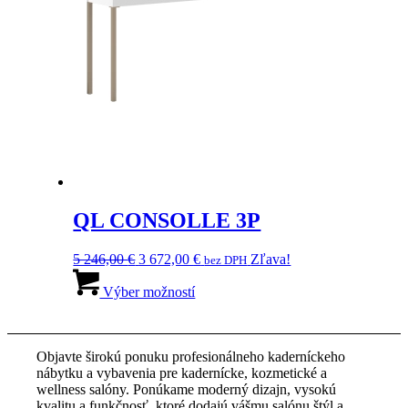
QL CONSOLLE 3P
Pôvodná
Aktuálna
5 246,00
€
3 672,00
€
Zľava!
bez DPH
cena
Tento
cena
bola:
produkt
je:
Výber možností
5
má
3
246,00 €.
viacero
672,00 €.
variantov.
Objavte širokú ponuku profesionálneho kaderníckeho
Možnosti
nábytku a vybavenia pre kadernícke, kozmetické a
si
wellness salóny. Ponúkame moderný dizajn, vysokú
môžete
kvalitu a funkčnosť, ktoré dodajú vášmu salónu štýl a
vybrať