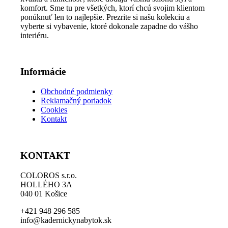
komfort. Sme tu pre všetkých, ktorí chcú svojim klientom
na
ponúknuť len to najlepšie. Prezrite si našu kolekciu a
stránke
vyberte si vybavenie, ktoré dokonale zapadne do vášho
produktu.
interiéru.
Informácie
Obchodné podmienky
Reklamačný poriadok
Cookies
Kontakt
KONTAKT
COLOROS s.r.o.
HOLLÉHO 3A
040 01 Košice
+421 948 296 585
info@kadernickynabytok.sk