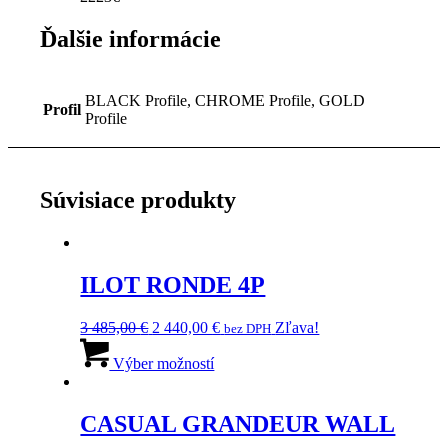
Ďalšie informácie
BLACK Profile, CHROME Profile, GOLD
Profil
Profile
Súvisiace produkty
ILOT RONDE 4P
Pôvodná
Aktuálna
3 485,00
€
2 440,00
€
Zľava!
bez DPH
cena
Tento
cena
bola:
produkt
je:
Výber možností
3
má
2
485,00 €.
viacero
440,00 €.
variantov.
CASUAL GRANDEUR WALL
Možnosti