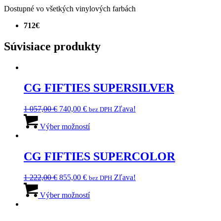
Dostupné vo všetkých vinylových farbách
712€
Súvisiace produkty
CG FIFTIES SUPERSILVER
Pôvodná
Aktuálna
1 057,00
€
740,00
€
Zľava!
bez DPH
cena
cena
Tento
bola:
je:
produkt
Výber možností
1
740,00 €.
má
057,00 €.
viacero
variantov.
CG FIFTIES SUPERCOLOR
Možnosti
si
Pôvodná
Aktuálna
1 222,00
€
855,00
€
Zľava!
bez DPH
môžete
cena
cena
Tento
vybrať
bola:
je:
produkt
Výber možností
na
1
855,00 €.
má
stránke
222,00 €.
viacero
produktu.