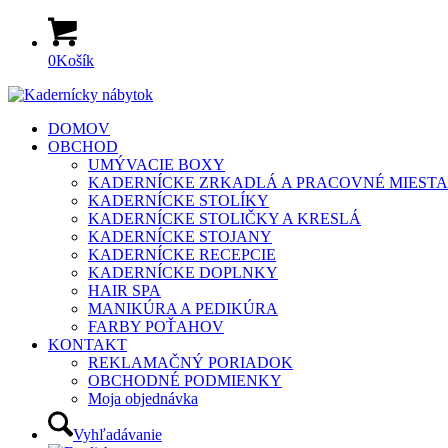
0
Košík
DOMOV
OBCHOD
UMÝVACIE BOXY
KADERNÍCKE ZRKADLÁ A PRACOVNÉ MIESTA
KADERNÍCKE STOLÍKY
KADERNÍCKE STOLIČKY A KRESLÁ
KADERNÍCKE STOJANY
KADERNÍCKE RECEPCIE
KADERNÍCKE DOPLNKY
HAIR SPA
MANIKÚRA A PEDIKÚRA
FARBY POŤAHOV
KONTAKT
REKLAMAČNÝ PORIADOK
OBCHODNÉ PODMIENKY
Moja objednávka
Vyhľadávanie