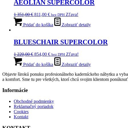
variantov.
AEOLIAN SUPERCOLOR
Možnosti
si
Pôvodná
Aktuálna
1 351,00
€
811,00
€
Zľava!
bez DPH
môžete
cena
cena
vybrať
bola:
je:
Pridať do košíka
Zobraziť detaily
na
1
811,00 €.
stránke
351,00 €.
produktu.
BLUESCHAIR SUPERCOLOR
Pôvodná
Aktuálna
1 220,00
€
854,00
€
Zľava!
bez DPH
cena
cena
bola:
je:
Pridať do košíka
Zobraziť detaily
1
854,00 €.
Objavte širokú ponuku profesionálneho kaderníckeho nábytku a vybav
220,00 €.
a komfort. Sme tu pre všetkých, ktorí chcú svojim klientom ponúknuť l
Informácie
Obchodné podmienky
Reklamačný poriadok
Cookies
Kontakt
KONTAKT