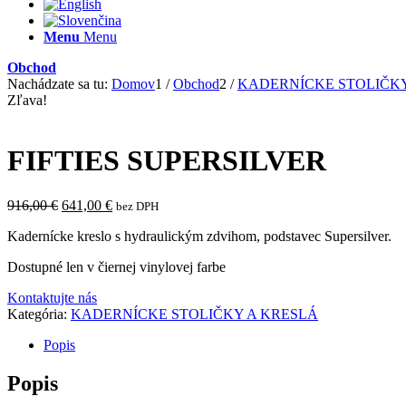
Menu
Menu
Obchod
Nachádzate sa tu:
Domov
1
/
Obchod
2
/
KADERNÍCKE STOLIČKY
Zľava!
FIFTIES SUPERSILVER
Pôvodná
Aktuálna
916,00
€
641,00
€
bez DPH
cena
cena
Kadernícke kreslo s hydraulickým zdvihom, podstavec Supersilver.
bola:
je:
916,00 €.
641,00 €.
Dostupné len v čiernej vinylovej farbe
Kontaktujte nás
Kategória:
KADERNÍCKE STOLIČKY A KRESLÁ
Popis
Popis