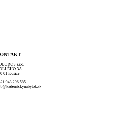
ONTAKT
OLOROS s.r.o.
OLLÉHO 3A
0 01 Košice
21 948 296 585
fo@kadernickynabytok.sk