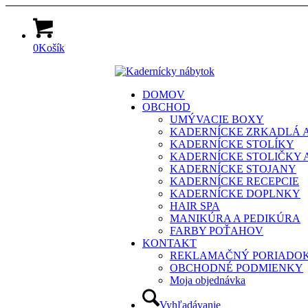
0
Košík
DOMOV
OBCHOD
UMÝVACIE BOXY
KADERNÍCKE ZRKADLÁ A
KADERNÍCKE STOLÍKY
KADERNÍCKE STOLIČKY 
KADERNÍCKE STOJANY
KADERNÍCKE RECEPCIE
KADERNÍCKE DOPLNKY
HAIR SPA
MANIKÚRA A PEDIKÚRA
FARBY POŤAHOV
KONTAKT
REKLAMAČNÝ PORIADO
OBCHODNÉ PODMIENKY
Moja objednávka
Vyhľadávanie