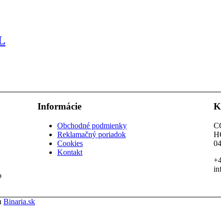
L
Informácie
K
Obchodné podmienky
C
Reklamačný poriadok
H
Cookies
04
Kontakt
+4
in
o
u
Binaria.sk