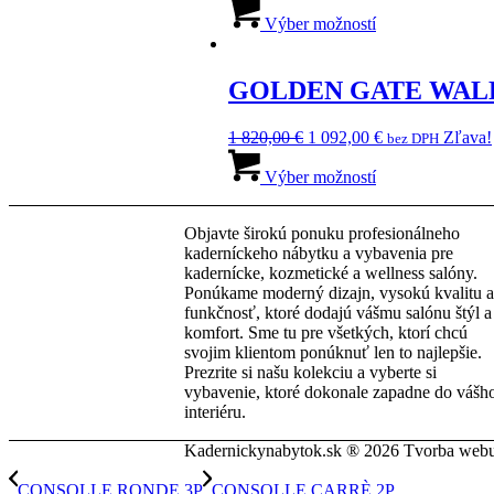
cena
Tento
cena
vybrať
bola:
produkt
je:
Výber možností
na
2
má
1
stránke
535,00 €.
viacero
775,00 €.
produktu.
variantov.
GOLDEN GATE WAL
Možnosti
si
Pôvodná
Aktuálna
1 820,00
€
1 092,00
€
Zľava!
bez DPH
môžete
cena
Tento
cena
vybrať
bola:
produkt
je:
Výber možností
na
1
má
1
stránke
820,00 €.
viacero
092,00 €.
produktu.
Objavte širokú ponuku profesionálneho
variantov.
kaderníckeho nábytku a vybavenia pre
Možnosti
kadernícke, kozmetické a wellness salóny.
si
Ponúkame moderný dizajn, vysokú kvalitu a
môžete
funkčnosť, ktoré dodajú vášmu salónu štýl a
vybrať
komfort. Sme tu pre všetkých, ktorí chcú
na
svojim klientom ponúknuť len to najlepšie.
stránke
Prezrite si našu kolekciu a vyberte si
produktu.
vybavenie, ktoré dokonale zapadne do vášh
interiéru.
Kadernickynabytok.sk ® 2026 Tvorba web
CONSOLLE RONDE 3P
CONSOLLE CARRÈ 2P