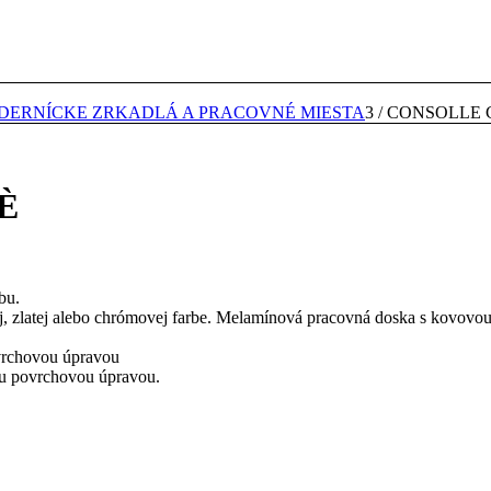
DERNÍCKE ZRKADLÁ A PRACOVNÉ MIESTA
3
/
CONSOLLE 
È
bu.
nej, zlatej alebo chrómovej farbe. Melamínová pracovná doska s kovo
vrchovou úpravou
ou povrchovou úpravou.