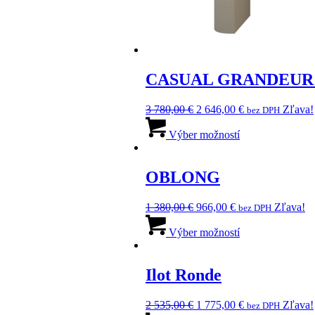
CASUAL GRANDEUR
Pôvodná
Aktuálna
3 780,00
€
2 646,00
€
Zľava!
bez DPH
cena
Tento
cena
bola:
produkt
je:
Výber možností
3
má
2
780,00 €.
viacero
646,00 €.
variantov.
OBLONG
Možnosti
si
Pôvodná
Aktuálna
1 380,00
€
966,00
€
Zľava!
bez DPH
môžete
cena
cena
Tento
vybrať
bola:
je:
produkt
Výber možností
na
1
966,00 €.
má
stránke
380,00 €.
viacero
produktu.
variantov.
Ilot Ronde
Možnosti
si
Pôvodná
Aktuálna
2 535,00
€
1 775,00
€
Zľava!
bez DPH
môžete