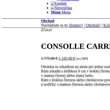
Menu
Menu
Obchod
Nachádzate sa tu:
Domov
1
/
Obchod
2
/
KA
Zľava!
CONSOLLE CARR
Pôvodná
Aktuálna
1 775,00
€
1 243,00
€
bez DPH
cena
cena
Obsluha so zrkadlom na stenu pre jednu oso
bola:
je:
Rám zrkadla s hrúbkou 6 cm v lesklej čier
1
1
v matnej čiernej alebo zlatej farbe.
775,00 €.
243,00 €.
Rám s lesklou čiernou alebo chrómovou po
a nožičky s matnou čiernou alebo chrómov