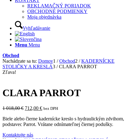
KONTAKT
REKLAMAČNÝ PORIADOK
OBCHODNÉ PODMIENKY
Moja objednávka
Vyhľadávanie
Menu
Menu
Obchod
Nachádzate sa tu:
Domov
1
/
Obchod
2
/
KADERNÍCKE
STOLIČKY A KRESLÁ
3
/
CLARA PARROT
Zľava!
CLARA PARROT
Pôvodná
Aktuálna
1 018,00
€
712,00
€
bez DPH
cena
cena
Biele alebo čierne kadernícke kreslo s hydraulickým zdvihom,
bola:
je:
podstavec Parrot. Vrátane odnímateľnej čiernej podušky.
1
712,00 €.
018,00 €.
Kontaktujte nás