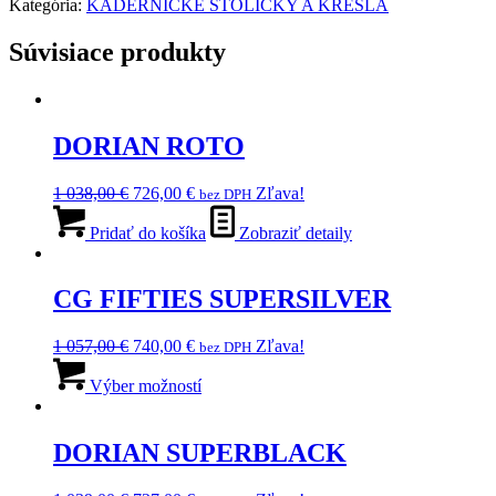
Kategória:
KADERNÍCKE STOLIČKY A KRESLÁ
Súvisiace produkty
DORIAN ROTO
Pôvodná
Aktuálna
1 038,00
€
726,00
€
Zľava!
bez DPH
cena
cena
bola:
je:
Pridať do košíka
Zobraziť detaily
1
726,00 €.
038,00 €.
CG FIFTIES SUPERSILVER
Pôvodná
Aktuálna
1 057,00
€
740,00
€
Zľava!
bez DPH
cena
cena
Tento
bola:
je:
produkt
Výber možností
1
740,00 €.
má
057,00 €.
viacero
variantov.
DORIAN SUPERBLACK
Možnosti
si