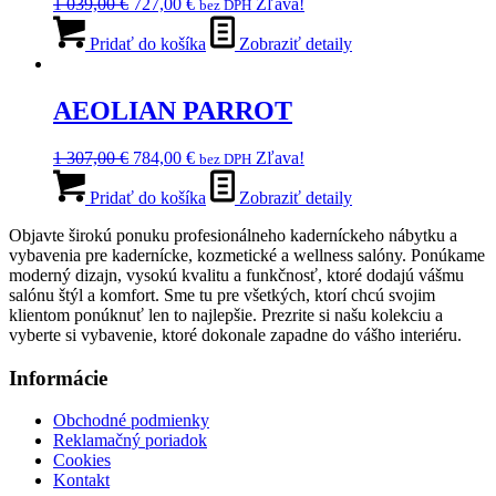
Pôvodná
Aktuálna
1 039,00
€
727,00
€
Zľava!
bez DPH
môžete
cena
cena
vybrať
bola:
je:
Pridať do košíka
Zobraziť detaily
na
1
727,00 €.
stránke
039,00 €.
produktu.
AEOLIAN PARROT
Pôvodná
Aktuálna
1 307,00
€
784,00
€
Zľava!
bez DPH
cena
cena
bola:
je:
Pridať do košíka
Zobraziť detaily
1
784,00 €.
Objavte širokú ponuku profesionálneho kaderníckeho nábytku a
307,00 €.
vybavenia pre kadernícke, kozmetické a wellness salóny. Ponúkame
moderný dizajn, vysokú kvalitu a funkčnosť, ktoré dodajú vášmu
salónu štýl a komfort. Sme tu pre všetkých, ktorí chcú svojim
klientom ponúknuť len to najlepšie. Prezrite si našu kolekciu a
vyberte si vybavenie, ktoré dokonale zapadne do vášho interiéru.
Informácie
Obchodné podmienky
Reklamačný poriadok
Cookies
Kontakt