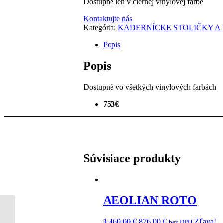
Dostupné len v čiernej vinylovej farbe
894,00 €.
626,00 €.
Kontaktujte nás
Kategória:
KADERNÍCKE STOLIČKY A
Popis
Popis
Dostupné vo všetkých vinylových farbách
753€
Súvisiace produkty
AEOLIAN ROTO
Pôvodná
Aktuálna
1 460,00
€
876,00
€
Zľava!
bez DPH
ALIPES SUPERGOLD