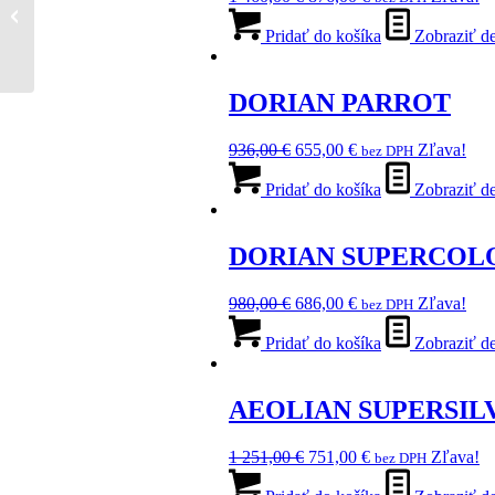
cena
cena
bola:
je:
Pridať do košíka
Zobraziť de
1
876,00 €.
460,00 €.
DORIAN PARROT
Pôvodná
Aktuálna
936,00
€
655,00
€
Zľava!
bez DPH
cena
cena
bola:
je:
Pridať do košíka
Zobraziť de
936,00 €.
655,00 €.
DORIAN SUPERCOL
Pôvodná
Aktuálna
980,00
€
686,00
€
Zľava!
bez DPH
cena
cena
bola:
je:
Pridať do košíka
Zobraziť de
980,00 €.
686,00 €.
AEOLIAN SUPERSIL
Pôvodná
Aktuálna
1 251,00
€
751,00
€
Zľava!
bez DPH
cena
cena