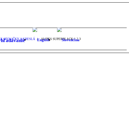
E STOLIČKY A KRESLÁ
/
ALIPES SUPERBLACK
1
2
3
yhľadávanie