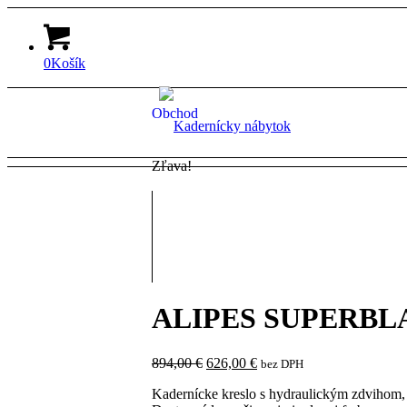
0
Košík
Obchod
Zľava!
ALIPES SUPERBL
Pôvodná
Aktuálna
894,00
€
626,00
€
bez DPH
cena
cena
Kadernícke kreslo s hydraulickým zdvihom,
bola:
je: